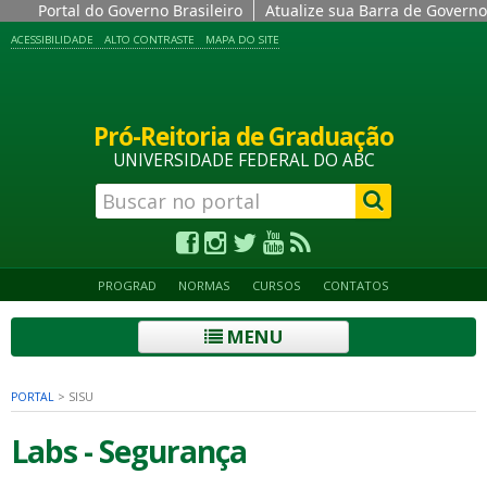
Portal do Governo Brasileiro
Atualize sua Barra de Governo
ACESSIBILIDADE
ALTO CONTRASTE
MAPA DO SITE
Pró-Reitoria de Graduação
UNIVERSIDADE FEDERAL DO ABC
PROGRAD
NORMAS
CURSOS
CONTATOS
MENU
PORTAL
>
SISU
Labs - Segurança