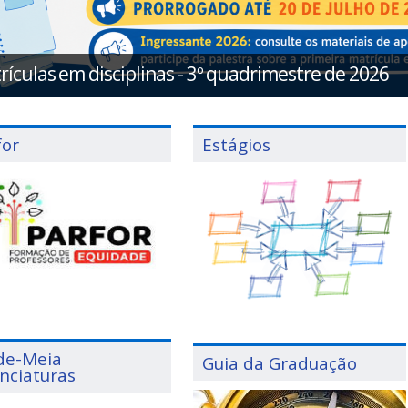
rículas em disciplinas - 3º quadrimestre de 2026
for
Estágios
de-Meia
Guia da Graduação
enciaturas