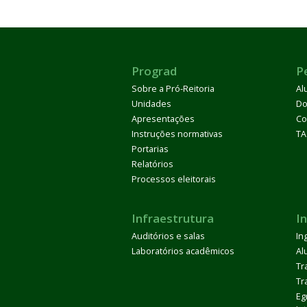
Prograd
P
Sobre a Pró-Reitoria
Al
Unidades
Do
Apresentações
Co
Instruções normativas
TA
Portarias
Relatórios
Processos eleitorais
Infraestrutura
I
Auditórios e salas
In
Laboratórios acadêmicos
Al
Tr
Tr
Eg