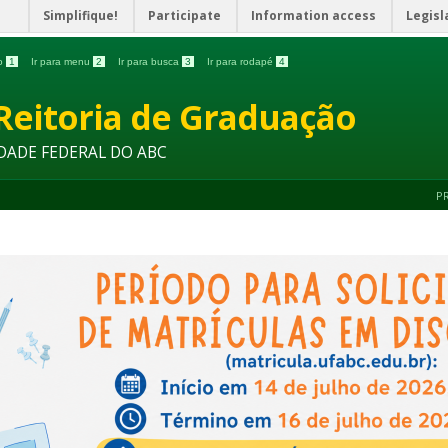
Simplifique!
Participate
Information access
Legisl
do
1
Ir para menu
2
Ir para busca
3
Ir para rodapé
4
Reitoria de Graduação
DADE FEDERAL DO ABC
P