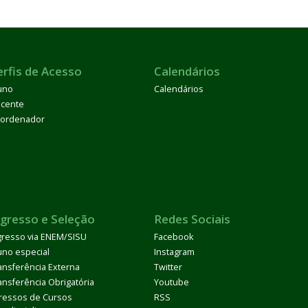
erfis de Acesso
Calendários
uno
Calendários
cente
ordenador
ngresso e Seleção
Redes Sociais
gresso via ENEM/SISU
Facebook
uno especial
Instagram
ansferência Externa
Twitter
ansferência Obrigatória
Youtube
ressos de Cursos
RSS