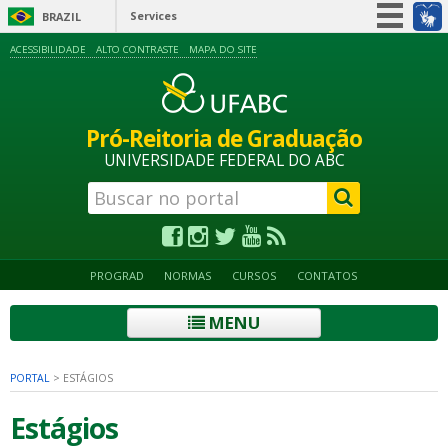
Services
BRAZIL
Simplifique!
ACESSIBILIDADE
ALTO CONTRASTE
MAPA DO SITE
Participate
Information access
Pró-Reitoria de Graduação
Legislation
UNIVERSIDADE FEDERAL DO ABC
Information channels
PROGRAD
NORMAS
CURSOS
CONTATOS
MENU
PORTAL
>
ESTÁGIOS
Estágios