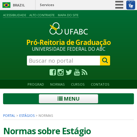
Services
BRAZIL
Simplifique!
ACESSIBILIDADE
ALTO CONTRASTE
MAPA DO SITE
Participate
Information access
Pró-Reitoria de Graduação
Legislation
UNIVERSIDADE FEDERAL DO ABC
Information channels
PROGRAD
NORMAS
CURSOS
CONTATOS
MENU
PORTAL
>
ESTÁGIOS
>
NORMAS
Normas sobre Estágio