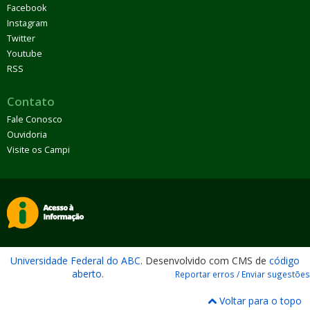
Facebook
Instagram
Twitter
Youtube
RSS
Contato
Fale Conosco
Ouvidoria
Visite os Campi
Universidade Federal do ABC
. Desenvolvido com CMS de
código
aberto
.
Reportar erros / Enviar sugestões
Voltar para o topo