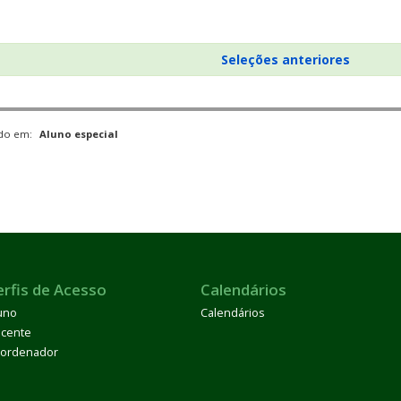
Seleções anteriores
ado em:
Aluno especial
erfis de Acesso
Calendários
uno
Calendários
cente
ordenador