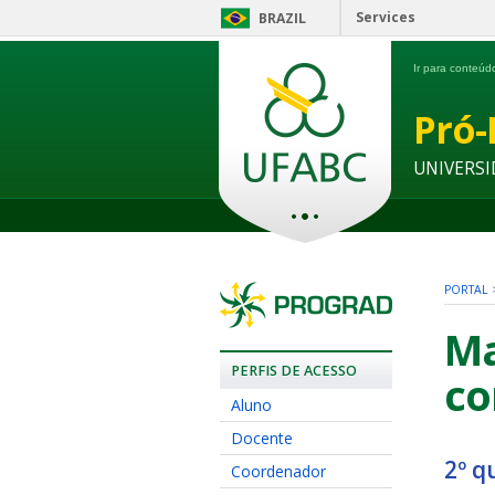
Services
BRAZIL
Ir para conteú
Pró-
UNIVERSI
PORTAL
Ma
PERFIS DE ACESSO
co
Aluno
Docente
2º q
Coordenador