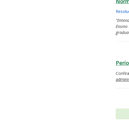
Norm
Resolu
"Enten
Ensino 
graduaç
Perío
Confir
admini