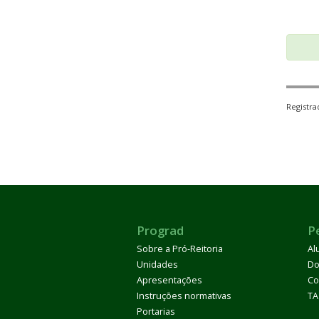
Registr
Prograd
P
Sobre a Pró-Reitoria
Al
Unidades
Do
Apresentações
Co
Instruções normativas
TA
Portarias