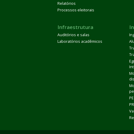
Relatórios
Processos eleitorais
Infraestrutura
I
Auditórios e salas
In
Laboratórios acadêmicos
Al
Tr
Tr
Eg
In
Mo
di
Mo
pe
PE
PR
Va
Re