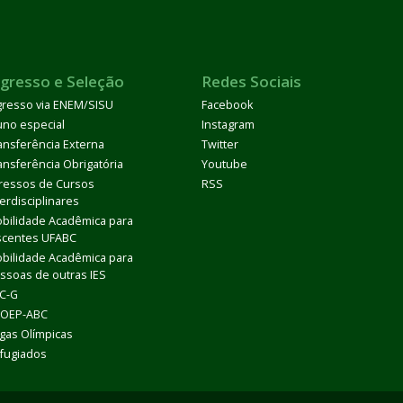
ngresso e Seleção
Redes Sociais
gresso via ENEM/SISU
Facebook
uno especial
Instagram
ansferência Externa
Twitter
ansferência Obrigatória
Youtube
ressos de Cursos
RSS
terdisciplinares
bilidade Acadêmica para
scentes UFABC
bilidade Acadêmica para
ssoas de outras IES
C-G
OEP-ABC
gas Olímpicas
fugiados