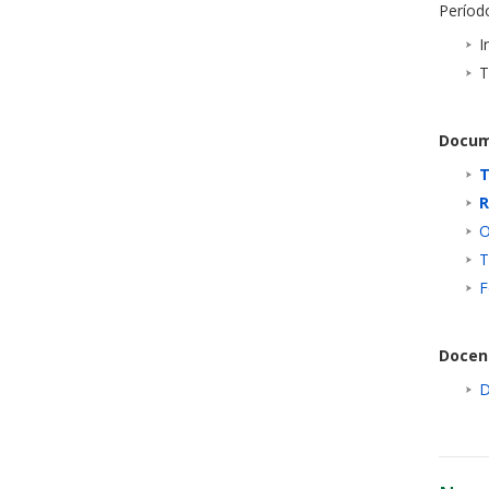
Períod
I
T
Docum
T
R
O
T
F
Docen
D