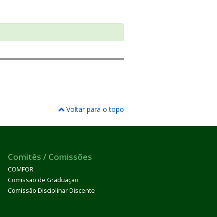
Voltar para o topo
Comitês / Comissões
COMFOR
Comissão de Graduação
Comissão Disciplinar Discente