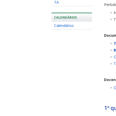
TA
Períod
I
CALENDÁRIOS
T
Calendários
Docum
T
R
O
T
Docen
D
1º q