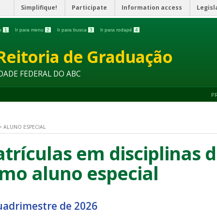
Simplifique!
Participate
Information access
Legisl
do
1
Ir para menu
2
Ir para busca
3
Ir para rodapé
4
Reitoria de Graduação
DADE FEDERAL DO ABC
P
>
ALUNO ESPECIAL
trículas em disciplinas 
mo aluno especial
uadrimestre de 2026