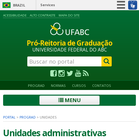
Services
BRAZIL
Simplifique!
ACESSIBILIDADE
ALTO CONTRASTE
MAPA DO SITE
Participate
Information access
Pró-Reitoria de Graduação
Legislation
UNIVERSIDADE FEDERAL DO ABC
Information channels
PROGRAD
NORMAS
CURSOS
CONTATOS
MENU
PORTAL
>
PROGRAD
>
UNIDADES
Unidades administrativas