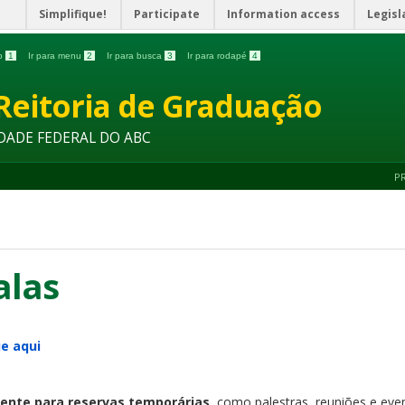
Simplifique!
Participate
Information access
Legisl
do
1
Ir para menu
2
Ir para busca
3
Ir para rodapé
4
Reitoria de Graduação
DADE FEDERAL DO ABC
P
alas
ue aqui
ente para reservas temporárias
, como palestras, reuniões e eve