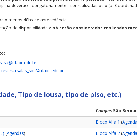
ciplina deverão - obrigatoriamente - ser realizadas pelo (a) Coordenad
 pelo menos 48hs de antecedência.
icação de disponibilidade
e
só serão consideradas realizadas m
to:
as_sa@ufabc.edu.br
:
reserva.salas_sbc@ufabc.edu.br
ade, Tipo de lousa, tipo de piso, etc.)
Campus
São Berna
Bloco Alfa 1
(
Agenda
2)
(
Agendas
)
Bloco Alfa 2
(
Agenda