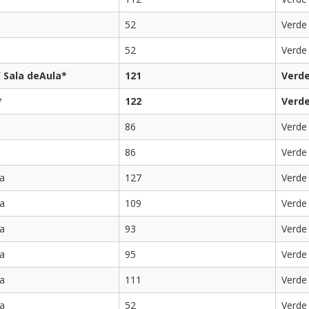
52
Verde
52
Verde
/ Sala deAula*
121
Verd
*
122
Verd
86
Verde
86
Verde
la
127
Verde
la
109
Verde
la
93
Verde
la
95
Verde
la
111
Verde
la
52
Verde