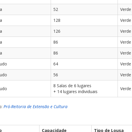
la
52
Verde
la
128
Verde
la
126
Verde
la
86
Verde
la
86
Verde
tudo
64
Verde
tudo
56
Verde
8 Salas de 6 lugares
tudo
Verde
+ 14 lugares individuais
o:
Pró-Reitoria de Extensão e Cultura
o
Capacidade
Tipo de Lousa