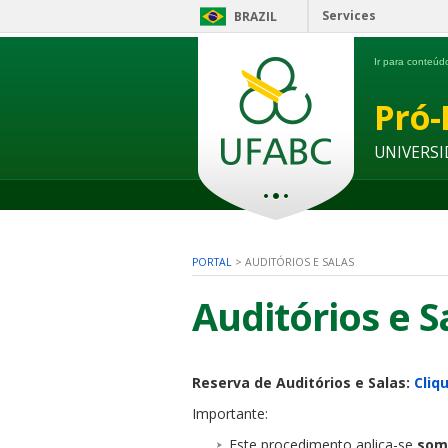
Services
BRAZIL
Ir para conteú
Pró-
UNIVERSI
PORTAL
>
AUDITÓRIOS E SALAS
Auditórios e S
Reserva de Auditórios e Salas:
Cliq
Importante
:
Este procedimento aplica-se
som