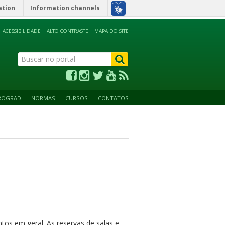
ation
Information channels
ACESSIBILIDADE
ALTO CONTRASTE
MAPA DO SITE
ROGRAD
NORMAS
CURSOS
CONTATOS
ntos em geral. As reservas de salas e