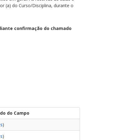
or (a) do Curso/Disciplina, durante o
ediante confirmação do chamado
rdo do Campo
s
)
s
)