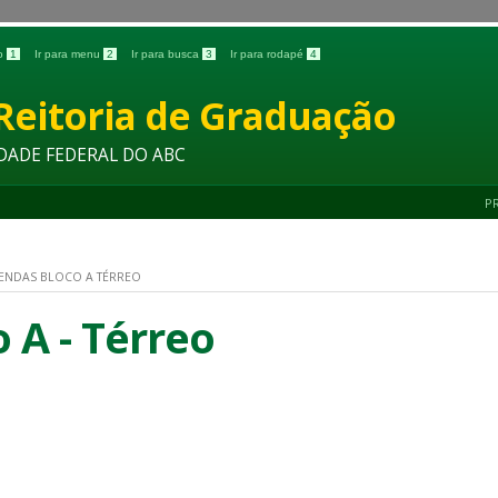
do
1
Ir para menu
2
Ir para busca
3
Ir para rodapé
4
Reitoria de Graduação
DADE FEDERAL DO ABC
P
ENDAS BLOCO A TÉRREO
 A - Térreo