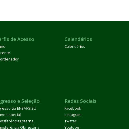
erfis de Acesso
Calendários
uno
Calendários
cente
ordenador
ngresso e Seleção
Redes Sociais
gresso via ENEM/SISU
Facebook
uno especial
Instagram
ansferência Externa
Twitter
ansferência Obrigatória
Youtube