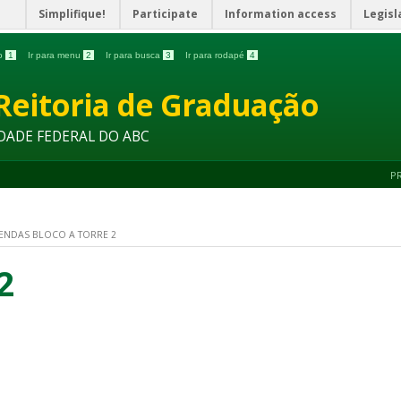
Simplifique!
Participate
Information access
Legisl
do
1
Ir para menu
2
Ir para busca
3
Ir para rodapé
4
Reitoria de Graduação
DADE FEDERAL DO ABC
P
ENDAS BLOCO A TORRE 2
2