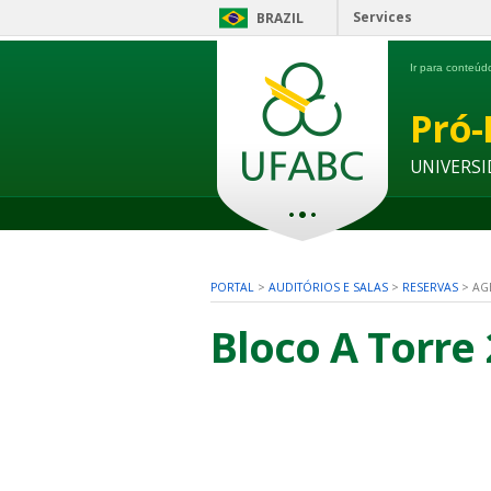
Services
BRAZIL
Ir para conteú
Pró-
UNIVERSI
PORTAL
>
AUDITÓRIOS E SALAS
>
RESERVAS
>
AG
Bloco A Torre 