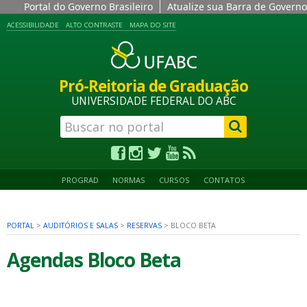
Portal do Governo Brasileiro
Atualize sua Barra de Governo
ACESSIBILIDADE
ALTO CONTRASTE
MAPA DO SITE
Pró-Reitoria de Graduação
UNIVERSIDADE FEDERAL DO ABC
PROGRAD
NORMAS
CURSOS
CONTATOS
PORTAL
>
AUDITÓRIOS E SALAS
>
RESERVAS
>
BLOCO BETA
Agendas Bloco Beta