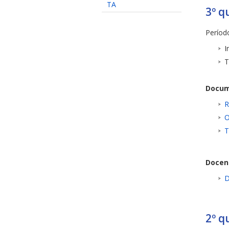
TA
3º q
Período
I
T
Docum
R
O
T
Docen
D
2º q