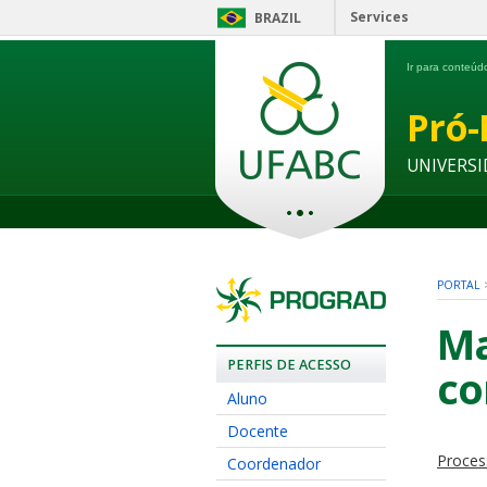
Services
BRAZIL
Ir para conteú
Pró-
UNIVERSI
PORTAL
Ma
PERFIS DE ACESSO
co
Aluno
Docente
Proces
Coordenador