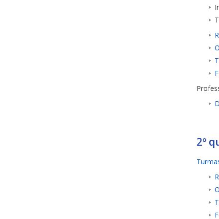
I
T
R
O
T
F
Profes
D
2º q
Turmas
R
O
T
F