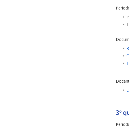
Período
I
T
Docum
R
O
T
Docent
D
3º q
Período