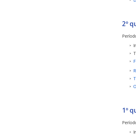
2º q
Período
I
T
F
R
T
O
1º q
Período
I