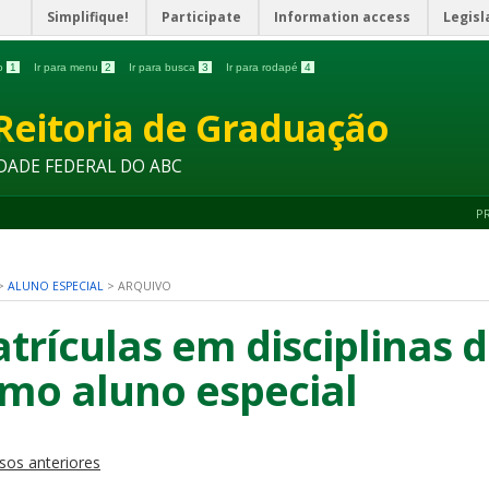
Simplifique!
Participate
Information access
Legisl
do
1
Ir para menu
2
Ir para busca
3
Ir para rodapé
4
Reitoria de Graduação
DADE FEDERAL DO ABC
P
>
ALUNO ESPECIAL
>
ARQUIVO
trículas em disciplinas 
mo aluno especial
sos anteriores