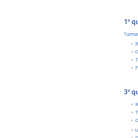
1º q
Turmas
R
O
T
F
3º q
R
T
O
U
D