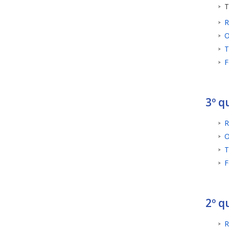
T
R
O
T
F
3º q
R
O
T
F
2º q
R