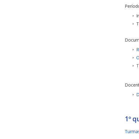
Período
I
T
Docum
R
O
T
Docent
D
1º q
Turmas