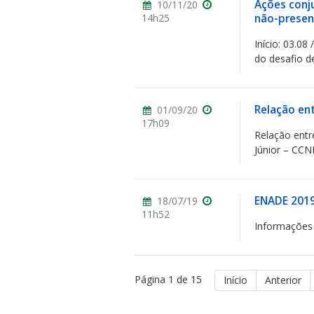
Ações conj
10/11/20
14h25
não-presen
Início: 03.0
do desafio d
Relação en
01/09/20
17h09
Relação entr
Júnior – CCN
ENADE 201
18/07/19
11h52
Informações
Página 1 de 15
Início
Anterior