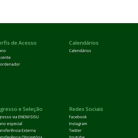
erfis de Acesso
Calendários
uno
Calendários
cente
ordenador
ngresso e Seleção
Redes Sociais
gresso via ENEM/SISU
Facebook
uno especial
Instagram
ansferência Externa
Twitter
ansferência Obrigatória
Youtube