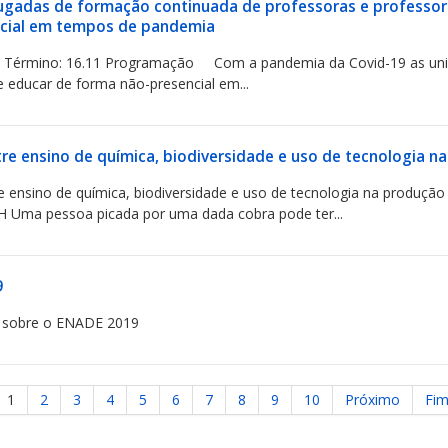
ugadas de formação continuada de professoras e professor
cial em tempos de pandemia
8 / Término: 16.11 Programação Com a pandemia da Covid-19 as unive
e educar de forma não-presencial em...
tre ensino de química, biodiversidade e uso de tecnologia n
e ensino de química, biodiversidade e uso de tecnologia na produção 
H Uma pessoa picada por uma dada cobra pode ter...
9
 sobre o ENADE 2019
1
2
3
4
5
6
7
8
9
10
Próximo
Fi