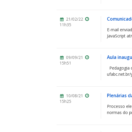
Comunicado
21/02/22
11h35
E-mail envia
JavaScript ati
Aula inaugu
09/09/21
15h51
Pedagogia da
ufabc.net.br
Plenárias da
10/08/21
15h25
Processo ele
normas do pr