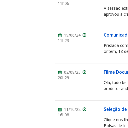
11h06
A sessão extr
aprovou a cr
Comunicado 
19/06/24
11h23
Prezada com
ontem, 18 de
Filme Docu
02/08/23
20h29
Olá, tudo be
produtor audi
Seleção de
11/10/22
16h08
Clique nos l
Bolsas de In