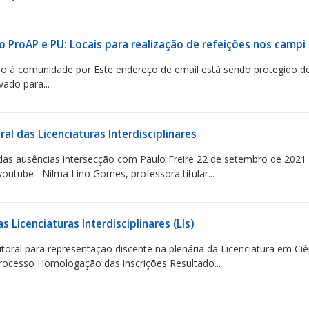
 ProAP e PU: Locais para realização de refeições nos campi
do à comunidade por Este endereço de email está sendo protegido d
vado para...
ral das Licenciaturas Interdisciplinares
s ausências intersecção com Paulo Freire 22 de setembro de 2021 (q
/youtube Nilma Lino Gomes, professora titular...
s Licenciaturas Interdisciplinares (LIs)
itoral para representação discente na plenária da Licenciatura em Ci
ocesso Homologação das inscrições Resultado...