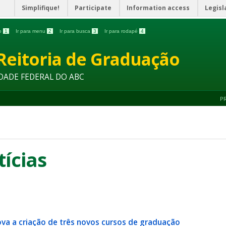
Simplifique!
Participate
Information access
Legisl
do
1
Ir para menu
2
Ir para busca
3
Ir para rodapé
4
Reitoria de Graduação
DADE FEDERAL DO ABC
P
tícias
va a criação de três novos cursos de graduação