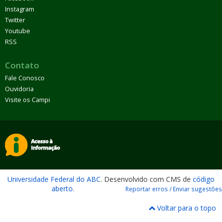
Instagram
Twitter
Youtube
RSS
Contato
Fale Conosco
Ouvidoria
Visite os Campi
Universidade Federal do ABC
. Desenvolvido com CMS de
código
aberto
.
Reportar erros / Enviar sugestões
Voltar para o topo