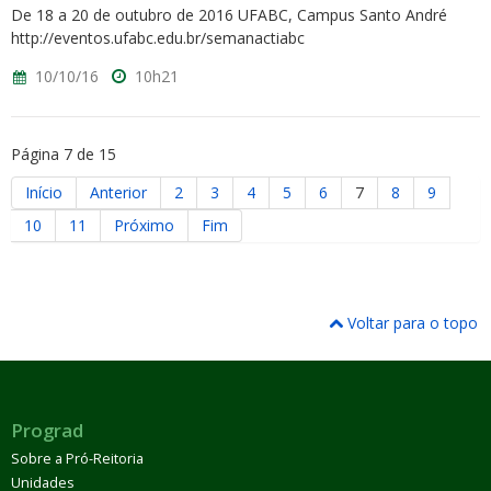
De 18 a 20 de outubro de 2016 UFABC, Campus Santo André
http://eventos.ufabc.edu.br/semanactiabc
10/10/16
10h21
Página 7 de 15
Início
Anterior
2
3
4
5
6
7
8
9
10
11
Próximo
Fim
Voltar para o topo
Prograd
Sobre a Pró-Reitoria
Unidades