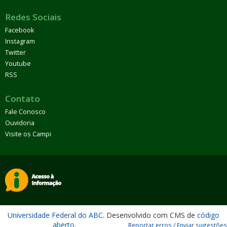
Redes Sociais
Facebook
Instagram
Twitter
Youtube
RSS
Contato
Fale Conosco
Ouvidoria
Visite os Campi
Universidade Federal do ABC
. Desenvolvido com CMS de
código
aberto
.
Reportar erros / Enviar sugestões