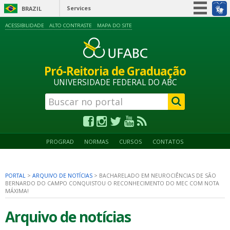
Services
BRAZIL
Simplifique!
ACESSIBILIDADE
ALTO CONTRASTE
MAPA DO SITE
Participate
Information access
Pró-Reitoria de Graduação
Legislation
UNIVERSIDADE FEDERAL DO ABC
Information channels
PROGRAD
NORMAS
CURSOS
CONTATOS
PORTAL
>
ARQUIVO DE NOTÍCIAS
>
BACHARELADO EM NEUROCIÊNCIAS DE SÃO
BERNARDO DO CAMPO CONQUISTOU O RECONHECIMENTO DO MEC COM NOTA
MÁXIMA!
Arquivo de notícias