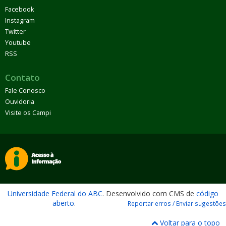
Facebook
Instagram
Twitter
Youtube
RSS
Contato
Fale Conosco
Ouvidoria
Visite os Campi
Universidade Federal do ABC
. Desenvolvido com CMS de
código
aberto
.
Reportar erros / Enviar sugestões
Voltar para o topo