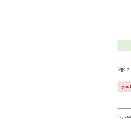
Siga o
you
Registr