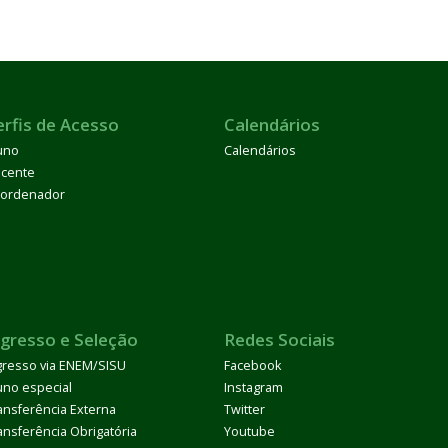
erfis de Acesso
Calendários
uno
Calendários
cente
ordenador
ngresso e Seleção
Redes Sociais
gresso via ENEM/SISU
Facebook
uno especial
Instagram
ansferência Externa
Twitter
ansferência Obrigatória
Youtube