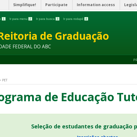
Simplifique!
Participate
Information access
Legisl
do
1
Ir para menu
2
Ir para busca
3
Ir para rodapé
4
Reitoria de Graduação
DADE FEDERAL DO ABC
P
>
PET
ograma de Educação Tuto
Seleção de estudantes de graduação 