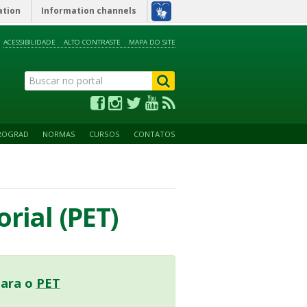
ation
Information channels
ACESSIBILIDADE
ALTO CONTRASTE
MAPA DO SITE
ROGRAD
NORMAS
CURSOS
CONTATOS
rial (PET)
para o
PET