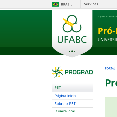
Services
BRAZIL
Ir para conteú
Pró-
UNIVERSI
PORTAL
Pr
PET
Página Inicial
Sobre o PET
Comitê local