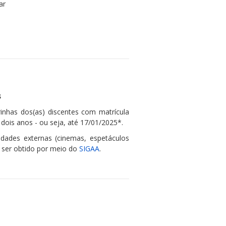
ar
s
inhas dos(as) discentes com matrícula
ois anos - ou seja, até 17/01/2025*.
vidades externas (cinemas, espetáculos
e ser obtido por meio do
SIGAA
.