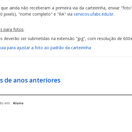
 que ainda não receberam a primeira via da carteirinha, enviar "fot
0 pixels), "nome completo" e "RA" via
servicos.ufabc.edu.br
.
s para fotos
:
os deverão ser submetidas na extensão "jpg", com resolução de 600x
uia para ajustar a foto ao padrão da carteirinha
s de anos anteriores
ado em:
Aluno