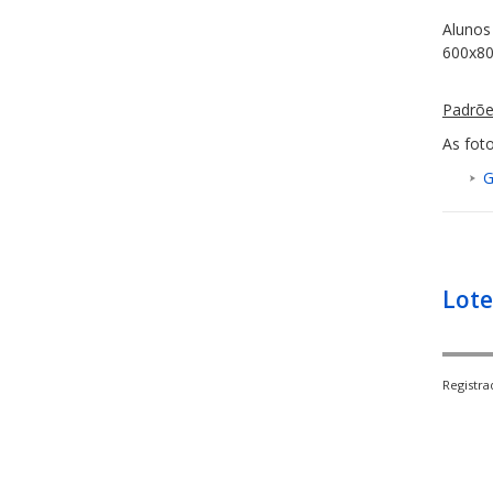
Alunos
600x80
Padrõe
As fot
G
Lote
Registr