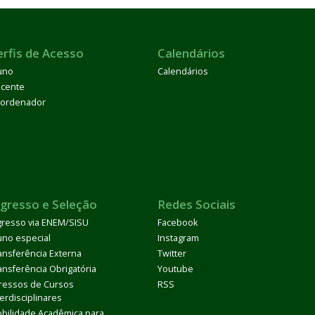
erfis de Acesso
Calendários
uno
Calendários
cente
ordenador
ngresso e Seleção
Redes Sociais
gresso via ENEM/SISU
Facebook
uno especial
Instagram
ansferência Externa
Twitter
ansferência Obrigatória
Youtube
ressos de Cursos
RSS
terdisciplinares
bilidade Acadêmica para