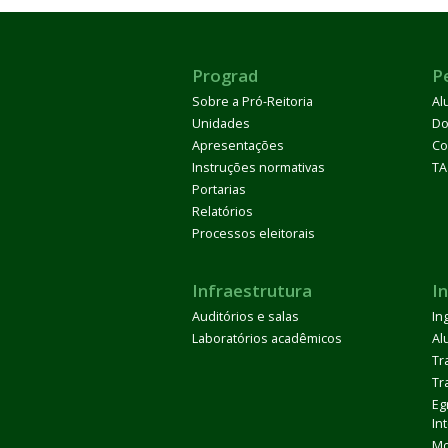
Prograd
P
Sobre a Pró-Reitoria
Al
Unidades
Do
Apresentações
Co
Instruções normativas
TA
Portarias
Relatórios
Processos eleitorais
Infraestrutura
I
Auditórios e salas
In
Laboratórios acadêmicos
Al
Tr
Tr
Eg
In
Mo