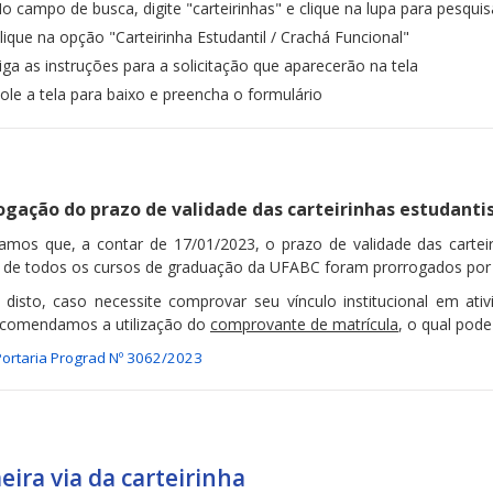
o campo de busca, digite "carteirinhas" e clique na lupa para pesquis
lique na opção "Carteirinha Estudantil / Crachá Funcional"
iga as instruções para a solicitação que aparecerão na tela
ole a tela para baixo e preencha o formulário
ogação do prazo de validade das carteirinhas estudanti
amos que, a contar de 17/01/2023, o prazo de validade das carteir
r de todos os cursos de graduação da UFABC foram prorrogados por d
 disto, caso necessite comprovar seu vínculo institucional em ati
recomendamos a utilização do
comprovante de matrícula
, o qual pod
Portaria Prograd Nº 3062/2023
eira via da carteirinha