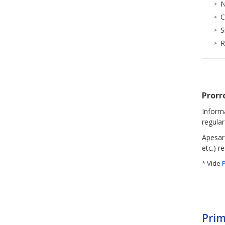
N
C
S
R
Prorr
Inform
regula
Apesar
etc.) 
* Vide
Prim