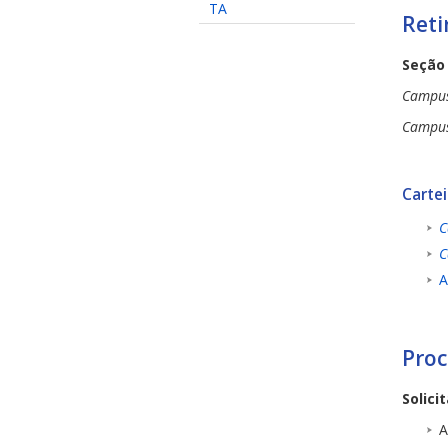
TA
Reti
Seção
Campu
Campu
Cartei
C
C
A
Proc
Solici
A