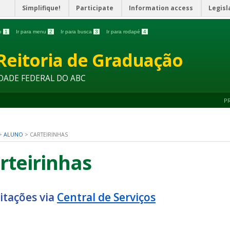
Simplifique!
Participate
Information access
Legisl
do
1
Ir para menu
2
Ir para busca
3
Ir para rodapé
4
Reitoria de Graduação
DADE FEDERAL DO ABC
P
>
ALUNO
>
CARTEIRINHAS
rteirinhas
citações via
Central de Serviços