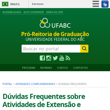
Services
BRAZIL
Simplifique!
ACESSIBILIDADE
ALTO CONTRASTE
MAPA DO SITE
Participate
Information access
Pró-Reitoria de Graduação
Legislation
UNIVERSIDADE FEDERAL DO ABC
Information channels
PROGRAD
NORMAS
CURSOS
CONTATOS
PORTAL
>
ATIVIDADES COMPLEMENTARES
>
DÚVIDAS FREQUENTES
Dúvidas Frequentes sobre
Atividades de Extensão e