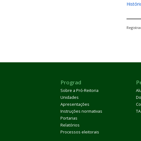
Histór
Registr
Prograd
P
Sobre a Pró-Reitoria
Al
Unidades
Do
Apresentações
Co
Instruções normativas
TA
Portarias
Relatórios
Processos eleitorais