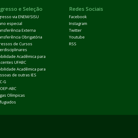
ngresso e Seleção
Redes Sociais
gresso via ENEM/SISU
Facebook
uno especial
Instagram
ansferência Externa
Twitter
ansferência Obrigatória
Youtube
ressos de Cursos
RSS
terdisciplinares
bilidade Acadêmica para
scentes UFABC
bilidade Acadêmica para
ssoas de outras IES
C-G
OEP-ABC
gas Olímpicas
fugiados