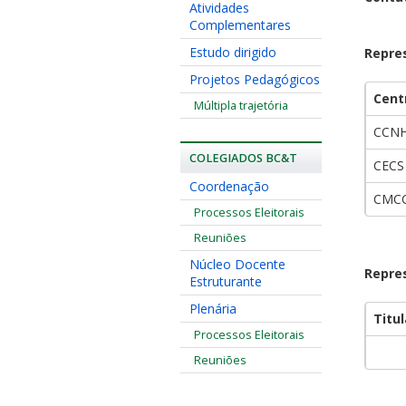
Atividades
Complementares
Estudo dirigido
Repre
Projetos Pedagógicos
Cent
Múltipla trajetória
CCN
COLEGIADOS BC&T
CECS
Coordenação
CMC
Processos Eleitorais
Reuniões
Núcleo Docente
Repre
Estruturante
Plenária
Titul
Processos Eleitorais
Reuniões