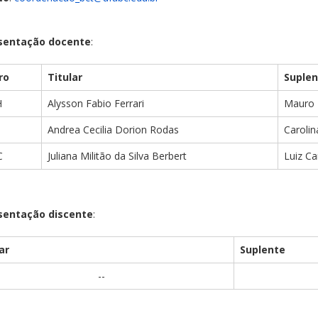
sentação docente
:
ro
Titular
Suplen
H
Alysson Fabio Ferrari
Mauro 
Andrea Cecilia Dorion Rodas
Carolin
C
Juliana Militão da Silva Berbert
Luiz Ca
sentação discente
:
ar
Suplente
--