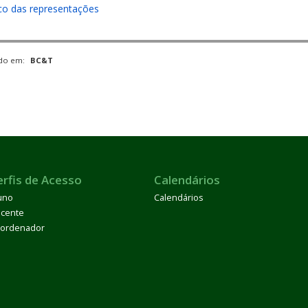
ico das representações
ado em:
BC&T
erfis de Acesso
Calendários
uno
Calendários
cente
ordenador