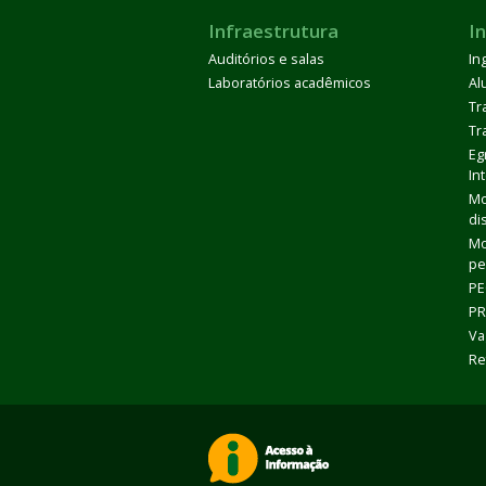
Infraestrutura
I
Auditórios e salas
In
Laboratórios acadêmicos
Al
Tr
Tr
Eg
In
Mo
di
Mo
pe
PE
PR
Va
Re