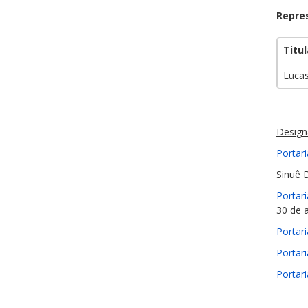
Repre
Titul
Lucas
Design
Portar
Sinuê 
Portar
30 de 
Portar
Portar
Portar