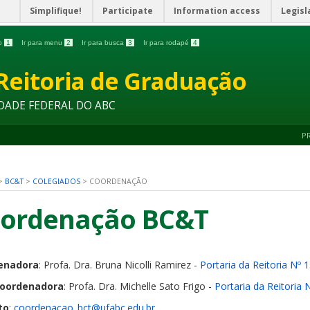
Simplifique!
Participate
Information access
Legisl
do
1
Ir para menu
2
Ir para busca
3
Ir para rodapé
4
Reitoria de Graduação
DADE FEDERAL DO ABC
P
>
BC&T
>
COLEGIADOS
>
COORDENAÇÃO
ordenação BC&T
enadora
: Profa. Dra. Bruna Nicolli Ramirez -
Portaria da Reitoria Nº
Coordenadora
: Profa. Dra. Michelle Sato Frigo -
Portaria da Reitoria
to
:
coordenacao_bct@ufabc.edu.br