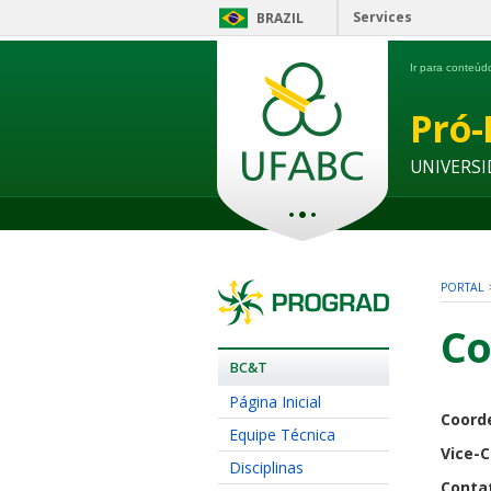
Services
BRAZIL
Ir para conteú
Pró-
UNIVERSI
PORTAL
Co
BC&T
Página Inicial
Coord
Equipe Técnica
Vice-
Disciplinas
Conta