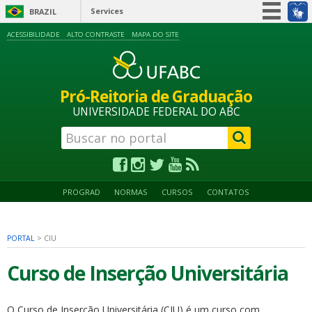
Services
BRAZIL
Simplifique!
ACESSIBILIDADE
ALTO CONTRASTE
MAPA DO SITE
Participate
Information access
Pró-Reitoria de Graduação
Legislation
UNIVERSIDADE FEDERAL DO ABC
Information channels
PROGRAD
NORMAS
CURSOS
CONTATOS
PORTAL
>
CIU
Curso de Inserção Universitária
O Curso de Inserção Universitária (CIU) é um curso com