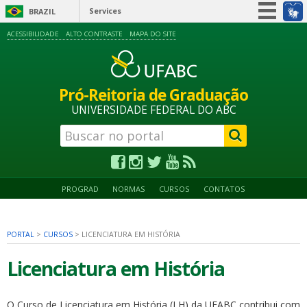
Services
BRAZIL
Simplifique!
ACESSIBILIDADE
ALTO CONTRASTE
MAPA DO SITE
Participate
Information access
Pró-Reitoria de Graduação
Legislation
UNIVERSIDADE FEDERAL DO ABC
Information channels
PROGRAD
NORMAS
CURSOS
CONTATOS
PORTAL
>
CURSOS
>
LICENCIATURA EM HISTÓRIA
Licenciatura em História
O Curso de Licenciatura em História (LH) da UFABC contribui com