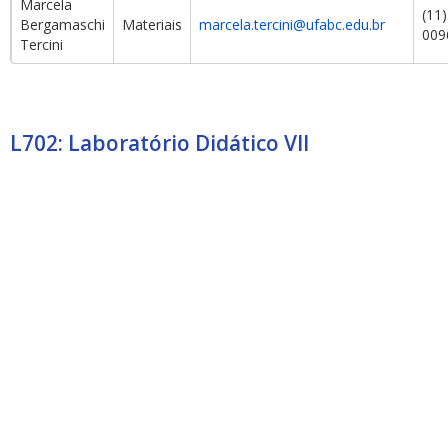
Marcela
(11
Bergamaschi
Materiais
marcela.tercini@ufabc.edu.br
009
Tercini
L702: Laboratório Didático VII