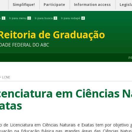
Simplifique!
Participate
Information access
Legisl
do
1
Ir para menu
2
Ir para busca
3
Ir para rodapé
4
Reitoria de Graduação
DADE FEDERAL DO ABC
P
>
LCNE
cenciatura em Ciências N
atas
o de Licenciatura em Ciências Naturais e Exatas tem por objetivo g
tuação na Educação Básica nas grandes áreas das Ciências Natura