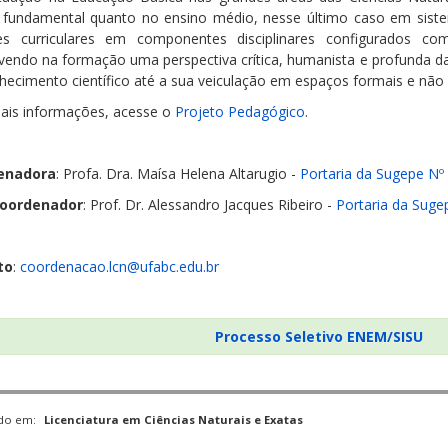
 fundamental quanto no ensino médio, nesse último caso em sist
es curriculares em componentes disciplinares configurados c
endo na formação uma perspectiva crítica, humanista e profunda da
hecimento científico até a sua veiculação em espaços formais e não
ais informações, acesse o
Projeto Pedagógico
.
enadora
: Profa. Dra. Maísa Helena Altarugio -
Portaria da Sugepe Nº
Coordenador
: Prof. Dr. Alessandro Jacques Ribeiro -
Portaria da Suge
to
:
coordenacao.lcn@ufabc.edu.br
Processo Seletivo ENEM/SISU
ado em:
Licenciatura em Ciências Naturais e Exatas