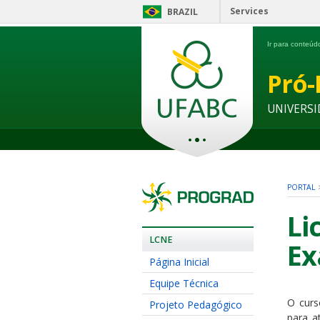
Services
BRAZIL
Ir para conteú
Pró-
UNIVERSI
PORTAL
Li
LCNE
Ex
Página Inicial
Equipe Técnica
O curs
Projeto Pedagógico
para a