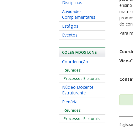
Disciplinas
ensino
Atividades
matriz
Complementares
promov
do con
Estágios
Para m
Eventos
Coord
COLEGIADOS LCNE
Vice-
Coordenação
Reuniões
Processos Eleitorais
Conta
Núcleo Docente
Estruturante
Plenária
Reuniões
Processos Eleitorais
Registr