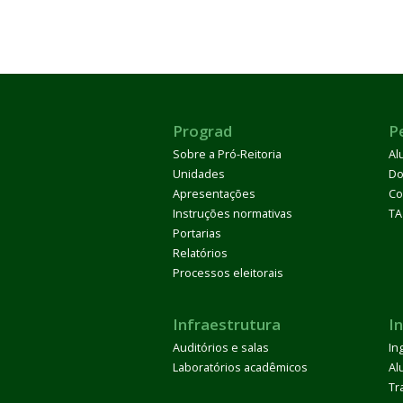
Prograd
P
Sobre a Pró-Reitoria
Al
Unidades
Do
Apresentações
Co
Instruções normativas
TA
Portarias
Relatórios
Processos eleitorais
Infraestrutura
I
Auditórios e salas
In
Laboratórios acadêmicos
Al
Tr