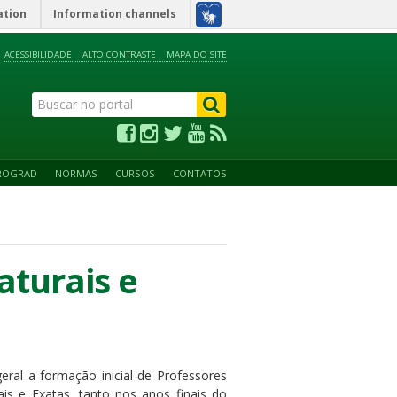
ation
Information channels
ACESSIBILIDADE
ALTO CONTRASTE
MAPA DO SITE
ROGRAD
NORMAS
CURSOS
CONTATOS
aturais e
eral a formação inicial de Professores
is e Exatas, tanto nos anos finais do