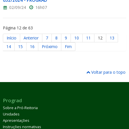
032/2024 - PROGRAD
02/09/24
16h07
Página 12 de 63
Início
Anterior
7
8
9
10
11
12
13
14
15
16
Próximo
Fim
Voltar para o topo
Prograd
Sobre a Pró-Reitoria
Unidades
Apresentações
Instruções normativas