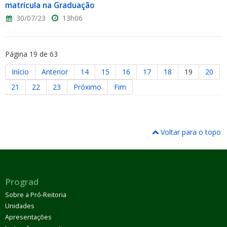
matrícula na Graduação
30/07/23
13h06
Página 19 de 63
Início
Anterior
14
15
16
17
18
19
20
21
22
23
Próximo
Fim
Voltar para o topo
Prograd
Sobre a Pró-Reitoria
Unidades
Apresentações