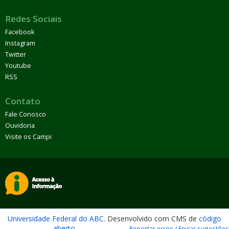
Redes Sociais
Facebook
Instagram
Twitter
Youtube
RSS
Contato
Fale Conosco
Ouvidoria
Visite os Campi
Universidade Federal do ABC
. Desenvolvido com CMS de
código
aberto
.
Reportar erros / Enviar sugestões