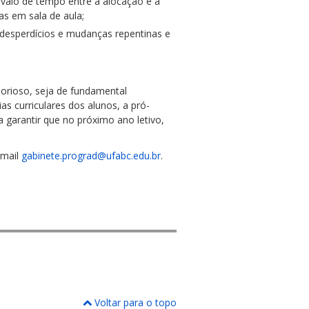
rvalo de tempo entre a alocação e a
as em sala de aula;
desperdícios e mudanças repentinas e
borioso, seja de fundamental
as curriculares dos alunos, a pró-
 garantir que no próximo ano letivo,
-mail
gabinete.prograd@ufabc.edu.br
.
Voltar para o topo