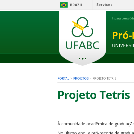
Services
BRAZIL
Ir para conteú
Pró-
UNIVERSI
PORTAL
>
PROJETOS
>
PROJETO TETRIS
Projeto Tetris
À comunidade acadêmica de graduaçã
No último ano, a pró-reitoria de gradu