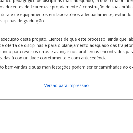
idático-pedagógico de disciplinas mais adequado, já que o maior inte
 aos docentes dedicarem-se propriamente à construção de suas prátic
rutura e de equipamentos em laboratórios adequadamente, evitando 
sciplinas de graduação.
execução deste projeto. Cientes de que este processo, ainda que la
e oferta de disciplinas e para o planejamento adequado das trajetóri
lhando para rever os erros e avançar nos problemas encontrados para
lizadas à comunidade corretamente e com antecedência.
são bem-vindas e suas manifestações podem ser encaminhadas ao e
Versão para impressão