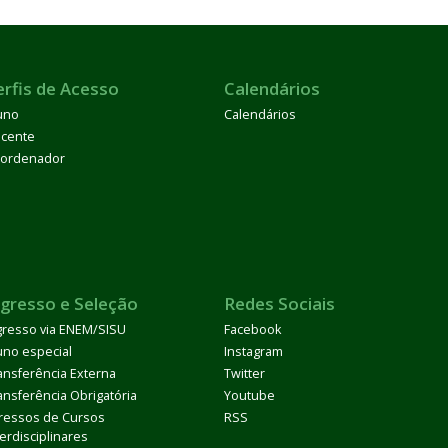
erfis de Acesso
Calendários
uno
Calendários
cente
ordenador
ngresso e Seleção
Redes Sociais
gresso via ENEM/SISU
Facebook
uno especial
Instagram
ansferência Externa
Twitter
ansferência Obrigatória
Youtube
ressos de Cursos
RSS
terdisciplinares