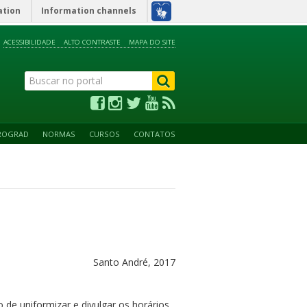
ation
Information channels
ACESSIBILIDADE
ALTO CONTRASTE
MAPA DO SITE
ROGRAD
NORMAS
CURSOS
CONTATOS
Santo André, 2017
 de uniformizar e divulgar os horários