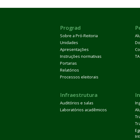
Prograd
P
Sobre a Pró-Reitoria
Al
Unidades
Do
Apresentações
Co
Instruções normativas
TA
Portarias
Relatórios
Processos eleitorais
Infraestrutura
I
Auditórios e salas
In
Laboratórios acadêmicos
Al
Tr
Tr
Eg
In