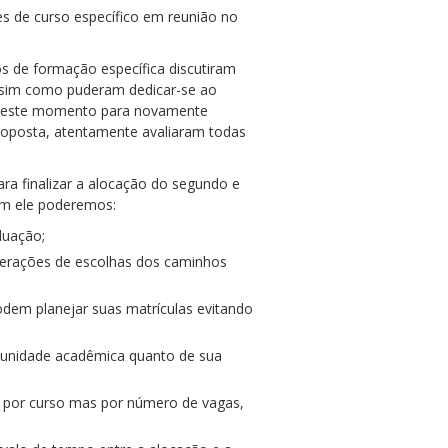
s de curso específico em reunião no
s de formação específica discutiram
 assim como puderam dedicar-se ao
mos este momento para novamente
roposta, atentamente avaliaram todas
a finalizar a alocação do segundo e
om ele poderemos:
duação;
terações de escolhas dos caminhos
odem planejar suas matrículas evitando
comunidade acadêmica quanto de sua
ão por curso mas por número de vagas,