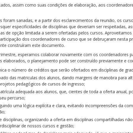
tados, assim como suas condições de elaboração, aos coordenadore
 foram sanadas, e a partir dos esclarecimentos da reunião, os curso
squer especificidades de disciplinas que deveriam ser respeitadas,
inas de opção limitada a serem ofertadas pelos cursos. Aproveita
participação dos coordenadores de curso que se debruçaram nesta p
mente construíram este documento.
drimestre, esperamos colaborar novamente com os coordenadores par
os elaborados, o planejamento pode ser construído previamente e c
ca o número de créditos que serão ofertados em disciplinas de gra
pado das matriculas dos alunos, dando margens de manobra para al
 projetos pedagógicos de cursos de ingresso;
trícula adequada aos alunos, que, cientes de toda a oferta anual, p
eu percurso;
 seguindo uma lógica explícita e clara, evitando incompreensões da 
ão;
de disciplinas, organizando a oferta em disciplinas compartilhadas n
erdisciplinar de nossos cursos e gestão;