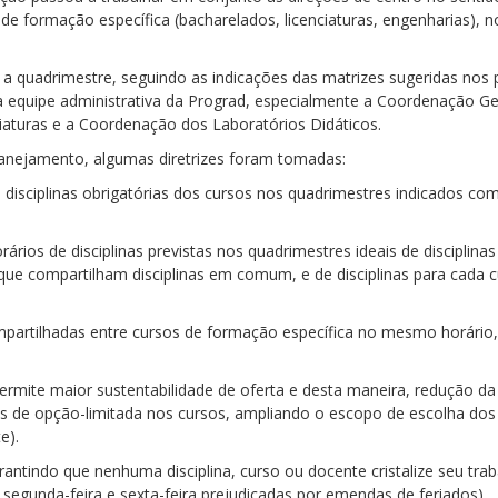
 de formação específica (bacharelados, licenciaturas, engenharias), 
 a quadrimestre, seguindo as indicações das matrizes sugeridas nos
equipe administrativa da Prograd, especialmente a Coordenação Gera
aturas e a Coordenação dos Laboratórios Didáticos.
lanejamento, algumas diretrizes foram tomadas:
s disciplinas obrigatórias dos cursos nos quadrimestres indicados co
rários de disciplinas previstas nos quadrimestres ideais de disciplin
s que compartilham disciplinas em comum, e de disciplinas para cada 
ompartilhadas entre cursos de formação específica no mesmo horário,
ermite maior sustentabilidade de oferta e desta maneira, redução da
inas de opção-limitada nos cursos, ampliando o escopo de escolha d
e).
arantindo que nenhuma disciplina, curso ou docente cristalize seu t
segunda-feira e sexta-feira prejudicadas por emendas de feriados).