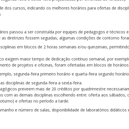
 dos cursos, indicando os melhores horários para ofertas de discipl
.
rios passou a ser construída por equipes de pedagogos e técnicos 
ue as diretrizes fossem seguidas, algumas condições de contorno foram
disciplinas em blocos de 2 horas semanais e/ou quinzenais, permit
ógico exigem maior tempo de dedicação contínuo semanal, por exemplo
ento de projetos e oficinas, foram ofertadas em blocos de horários
xemplo, segunda-feira primeiro horário e quarta-feira segundo horário
s disciplinas de segunda-feira a sexta-feira.
edagógicos preveem mais de 20 créditos por quadrimestre necessariam
os com as demais disciplinas escolhendo entre: oferta aos sábados, 
noturno) e ofertas no período a tarde.
 tamanho e número de salas, disponibilidade de laboratórios didáticos