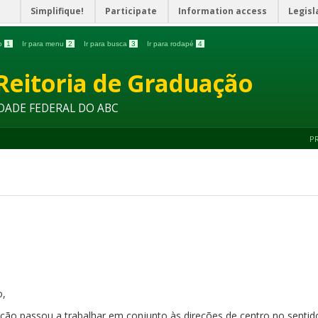
Simplifique!
Participate
Information access
Legisl
do
1
Ir para menu
2
Ir para busca
3
Ir para rodapé
4
Reitoria de Graduação
DADE FEDERAL DO ABC
P
o,
ação passou a trabalhar em conjunto às direções de centro no sentido