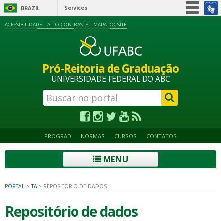
Services
BRAZIL
Simplifique!
ACESSIBILIDADE
ALTO CONTRASTE
MAPA DO SITE
Participate
Information access
Pró-Reitoria de Graduação
Legislation
UNIVERSIDADE FEDERAL DO ABC
Information channels
PROGRAD
NORMAS
CURSOS
CONTATOS
MENU
PORTAL
>
TA
>
REPOSITÓRIO DE DADOS
Repositório de dados