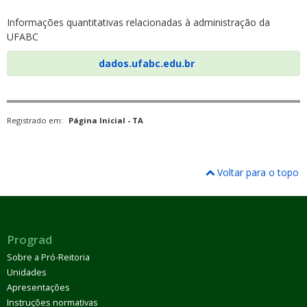
Informações quantitativas relacionadas à administração da
UFABC
dados.ufabc.edu.br
Registrado em:
Página Inicial - TA
Voltar para o topo
Prograd
Sobre a Pró-Reitoria
Unidades
Apresentações
Instruções normativas