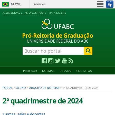
Services
BRAZIL
Simplifique!
ACESSIBILIDADE
ALTO CONTRASTE
MAPA DO SITE
Participate
Information access
Pró-Reitoria de Graduação
Legislation
UNIVERSIDADE FEDERAL DO ABC
Information channels
PROGRAD
NORMAS
CURSOS
CONTATOS
PORTAL
>
ALUNO
>
ARQUIVO DE NOTÍCIAS
>
2º QUADRIMESTRE DE 2024
2º quadrimestre de 2024
Turmas, salas e docentes