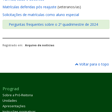
Matrículas deferidas pós reajuste
(veteranos/as)
Solicitações de matrículas como aluno especial
Perguntas frequentes sobre o 2º quadrimestre de 2024
Registrado em:
Arquivo de notícias
Voltar para o topo
Prograd
Sobre a Pró-Reitoria
Unidades
Apresentações
Instruções normativas