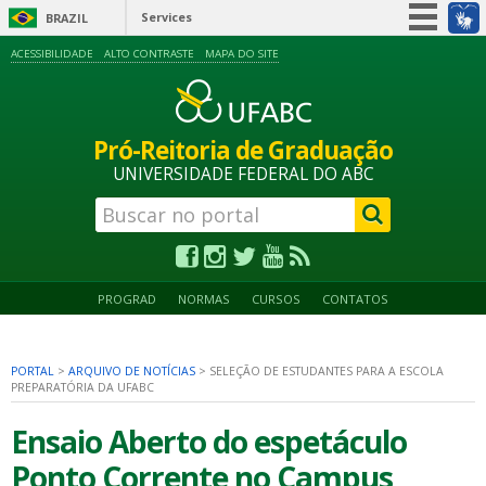
Services
BRAZIL
Simplifique!
ACESSIBILIDADE
ALTO CONTRASTE
MAPA DO SITE
Participate
Information access
Pró-Reitoria de Graduação
Legislation
UNIVERSIDADE FEDERAL DO ABC
Information channels
PROGRAD
NORMAS
CURSOS
CONTATOS
PORTAL
>
ARQUIVO DE NOTÍCIAS
>
SELEÇÃO DE ESTUDANTES PARA A ESCOLA
PREPARATÓRIA DA UFABC
Ensaio Aberto do espetáculo
Ponto Corrente no Campus