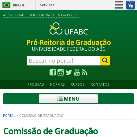
Services
BRAZIL
Simplifique!
ACESSIBILIDADE
ALTO CONTRASTE
MAPA DO SITE
Participate
Information access
Pró-Reitoria de Graduação
Legislation
UNIVERSIDADE FEDERAL DO ABC
Information channels
PROGRAD
NORMAS
CURSOS
CONTATOS
MENU
PORTAL
>
COMISSÃO DE GRADUAÇÃO
Comissão de Graduação