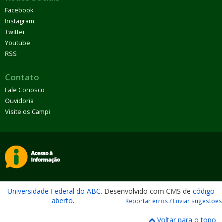
Facebook
Instagram
Twitter
Youtube
RSS
Contato
Fale Conosco
Ouvidoria
Visite os Campi
Universidade Federal do ABC
. Desenvolvido com CMS de
código
aberto
.
Reportar erros / Enviar sugestões
Voltar para o topo