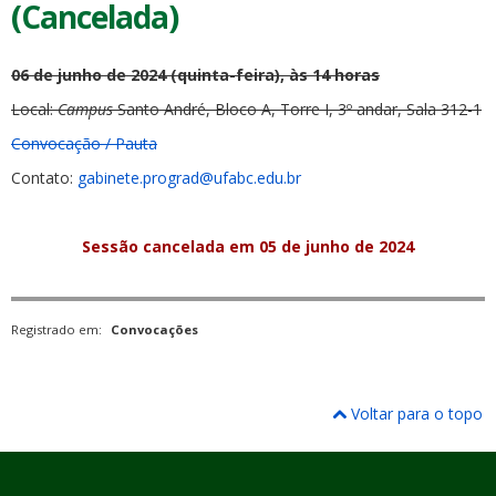
(Cancelada)
06 de junho de 2024 (quinta-feira), às 14 horas
Local:
Campus
Santo André, Bloco A, Torre I, 3º andar, Sala 312-1
Convocação / Pauta
Contato:
gabinete.prograd@ufabc.edu.br
Sessão cancelada em 05 de junho de 2024
Registrado em:
Convocações
Voltar para o topo