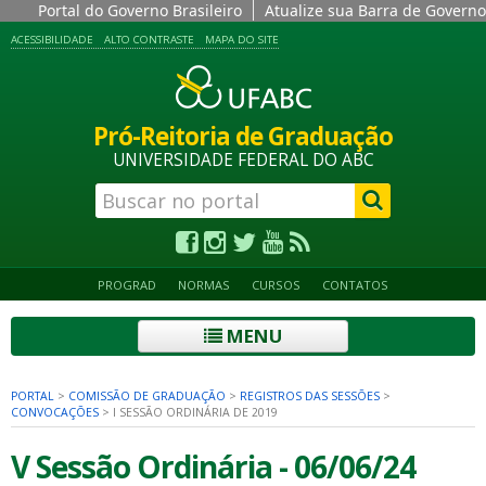
Portal do Governo Brasileiro
Atualize sua Barra de Governo
ACESSIBILIDADE
ALTO CONTRASTE
MAPA DO SITE
Pró-Reitoria de Graduação
UNIVERSIDADE FEDERAL DO ABC
PROGRAD
NORMAS
CURSOS
CONTATOS
MENU
PORTAL
>
COMISSÃO DE GRADUAÇÃO
>
REGISTROS DAS SESSÕES
>
CONVOCAÇÕES
>
I SESSÃO ORDINÁRIA DE 2019
V Sessão Ordinária - 06/06/24