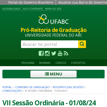
Portal do Governo Brasileiro
Atualize sua Barra de Governo
ACESSIBILIDADE
ALTO CONTRASTE
MAPA DO SITE
Pró-Reitoria de Graduação
UNIVERSIDADE FEDERAL DO ABC
PROGRAD
NORMAS
CURSOS
CONTATOS
MENU
PORTAL
>
COMISSÃO DE GRADUAÇÃO
>
REGISTROS DAS SESSÕES
>
CONVOCAÇÕES
>
III SESSÃO ORDINÁRIA - 15/04/2021
VII Sessão Ordinária - 01/08/24