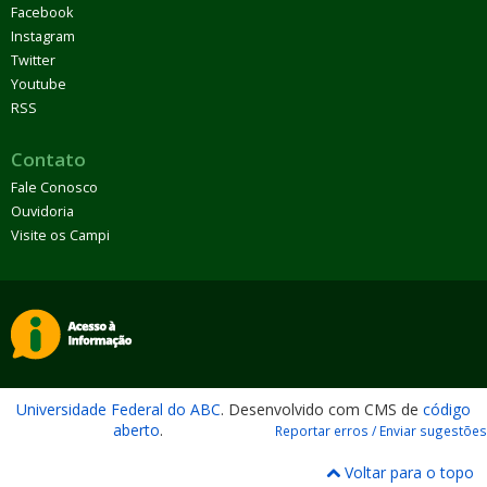
Facebook
Instagram
Twitter
Youtube
RSS
Contato
Fale Conosco
Ouvidoria
Visite os Campi
Universidade Federal do ABC
. Desenvolvido com CMS de
código
aberto
.
Reportar erros / Enviar sugestões
Voltar para o topo