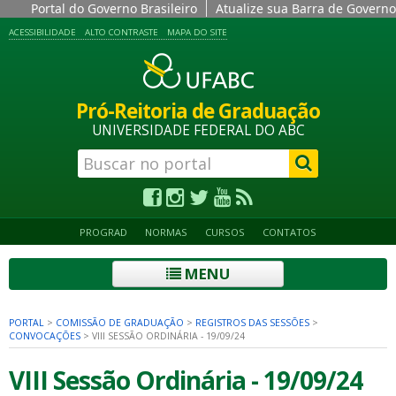
Portal do Governo Brasileiro
Atualize sua Barra de Governo
ACESSIBILIDADE
ALTO CONTRASTE
MAPA DO SITE
Pró-Reitoria de Graduação
UNIVERSIDADE FEDERAL DO ABC
PROGRAD
NORMAS
CURSOS
CONTATOS
MENU
PORTAL
>
COMISSÃO DE GRADUAÇÃO
>
REGISTROS DAS SESSÕES
>
CONVOCAÇÕES
>
VIII SESSÃO ORDINÁRIA - 19/09/24
VIII Sessão Ordinária - 19/09/24