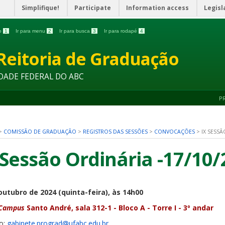
Simplifique!
Participate
Information access
Legisl
do
1
Ir para menu
2
Ir para busca
3
Ir para rodapé
4
Reitoria de Graduação
DADE FEDERAL DO ABC
P
>
COMISSÃO DE GRADUAÇÃO
>
REGISTROS DAS SESSÕES
>
CONVOCAÇÕES
>
IX SESSÃ
 Sessão Ordinária -17/10/
outubro de 2024 (quinta-feira), às 14h00
Campus
Santo André, sala 312-1 - Bloco A - Torre I - 3º andar
o:
gabinete.prograd@ufabc.edu.br