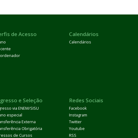
erfis de Acesso
Calendários
uno
Calendários
cente
ordenador
ngresso e Seleção
Redes Sociais
gresso via ENEM/SISU
Facebook
uno especial
Instagram
ansferência Externa
Twitter
ansferência Obrigatória
Youtube
ressos de Cursos
RSS