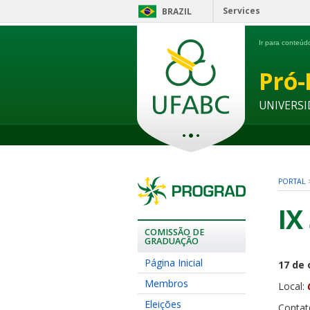
Services
BRAZIL
Ir para conteú
Pró-
UNIVERSI
PORTAL
IX
COMISSÃO DE
GRADUAÇÃO
Página Inicial
17 de 
Membros
Local:
Eleições
Contat