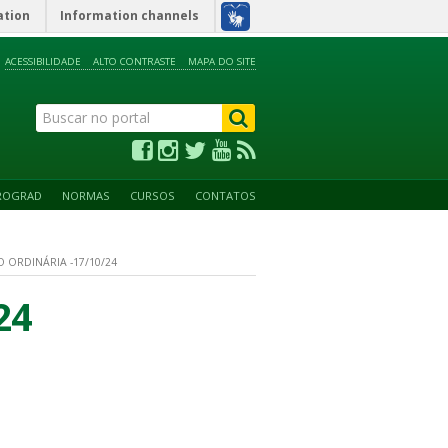
ation
Information channels
ACESSIBILIDADE
ALTO CONTRASTE
MAPA DO SITE
ROGRAD
NORMAS
CURSOS
CONTATOS
O ORDINÁRIA -17/10/24
24