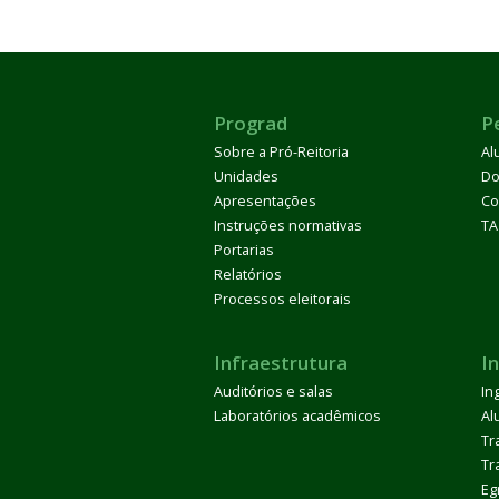
Prograd
P
Sobre a Pró-Reitoria
Al
Unidades
Do
Apresentações
Co
Instruções normativas
TA
Portarias
Relatórios
Processos eleitorais
Infraestrutura
I
Auditórios e salas
In
Laboratórios acadêmicos
Al
Tr
Tr
Eg