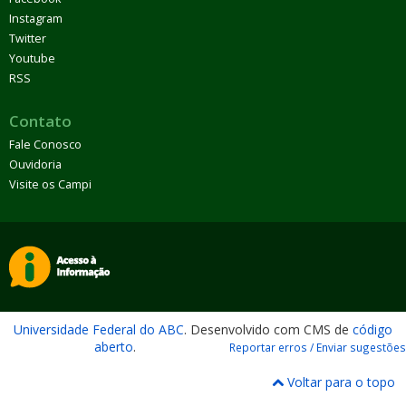
Instagram
Twitter
Youtube
RSS
Contato
Fale Conosco
Ouvidoria
Visite os Campi
Universidade Federal do ABC
. Desenvolvido com CMS de
código
aberto
.
Reportar erros / Enviar sugestões
Voltar para o topo