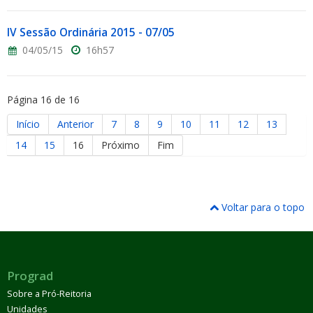
IV Sessão Ordinária 2015 - 07/05
04/05/15
16h57
Página 16 de 16
Início
Anterior
7
8
9
10
11
12
13
14
15
16
Próximo
Fim
Voltar para o topo
Prograd
Sobre a Pró-Reitoria
Unidades