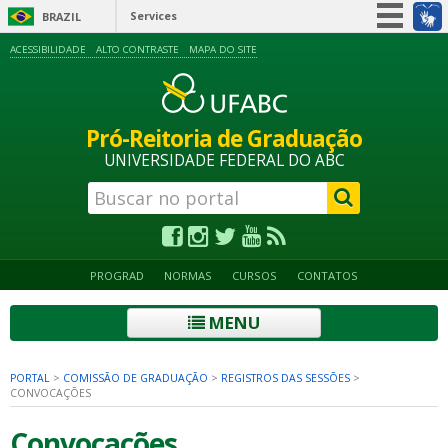
Services
BRAZIL
Simplifique!
ACESSIBILIDADE
ALTO CONTRASTE
MAPA DO SITE
Participate
Information access
Pró-Reitoria de Graduação
Legislation
UNIVERSIDADE FEDERAL DO ABC
Information channels
PROGRAD
NORMAS
CURSOS
CONTATOS
MENU
PORTAL
>
COMISSÃO DE GRADUAÇÃO
>
REGISTROS DAS SESSÕES
>
CONVOCAÇÕES
Convocações