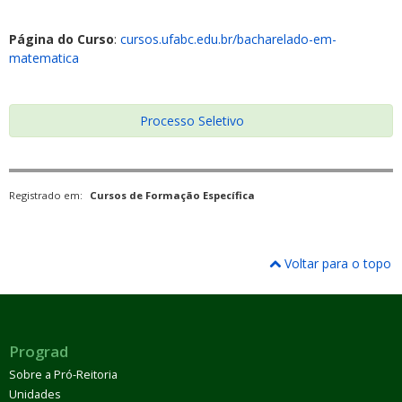
Página do Curso
:
cursos.ufabc.edu.br/bacharelado-em-
matematica
Processo Seletivo
Registrado em:
Cursos de Formação Específica
Voltar para o topo
Prograd
Sobre a Pró-Reitoria
Unidades