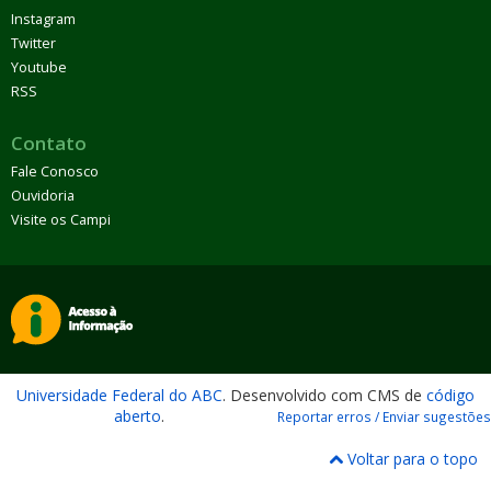
Instagram
Twitter
Youtube
RSS
Contato
Fale Conosco
Ouvidoria
Visite os Campi
Universidade Federal do ABC
. Desenvolvido com CMS de
código
aberto
.
Reportar erros / Enviar sugestões
Voltar para o topo