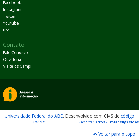
Facebook
Instagram
Twitter
Youtube
RSS
Contato
Fale Conosco
Ouvidoria
Visite os Campi
Universidade Federal do ABC
. Desenvolvido com CMS de
código
aberto
.
Reportar erros / Enviar sugestões
Voltar para o topo