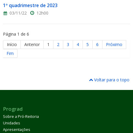
1º quadrimestre de 2023
03/11/22
12h00
Página 1 de 6
Início
Anterior
1
2
3
4
5
6
Próximo
Fim
Voltar para o topo
Prograd
Sobre a Pró-Reitoria
Unidades
Apresentações