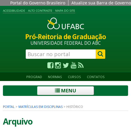
Portal do Governo Brasileiro
Atualize sua Barra de Governo
ACESSIBILIDADE
ALTO CONTRASTE
MAPA DO SITE
Pró-Reitoria de Graduação
UNIVERSIDADE FEDERAL DO ABC
PROGRAD
NORMAS
CURSOS
CONTATOS
MENU
PORTAL
>
MATRÍCULAS EM DISCIPLINAS
>
HISTÓRICO
Arquivo