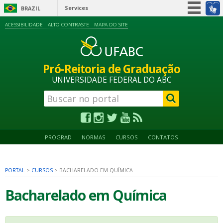
Services
BRAZIL
Simplifique!
ACESSIBILIDADE
ALTO CONTRASTE
MAPA DO SITE
Participate
Information access
Pró-Reitoria de Graduação
Legislation
UNIVERSIDADE FEDERAL DO ABC
Information channels
PROGRAD
NORMAS
CURSOS
CONTATOS
PORTAL
>
CURSOS
>
BACHARELADO EM QUÍMICA
Bacharelado em Química