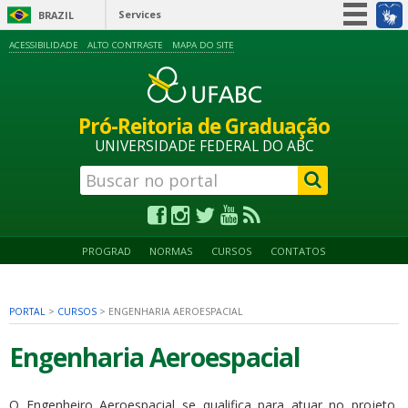
Services
BRAZIL
Simplifique!
ACESSIBILIDADE
ALTO CONTRASTE
MAPA DO SITE
Participate
Information access
Pró-Reitoria de Graduação
Legislation
UNIVERSIDADE FEDERAL DO ABC
Information channels
PROGRAD
NORMAS
CURSOS
CONTATOS
PORTAL
>
CURSOS
>
ENGENHARIA AEROESPACIAL
Engenharia Aeroespacial
O Engenheiro Aeroespacial se qualifica para atuar no projeto,