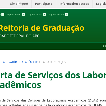
Simplifique!
Participate
Information access
Legisl
do
1
Ir para menu
2
Ir para busca
3
Ir para rodapé
4
Reitoria de Graduação
DADE FEDERAL DO ABC
P
>
LABORATÓRIOS ACADÊMICOS
>
CARTA DE SERVIÇOS
rta de Serviços dos Labo
adêmicos
a de Serviços das Divisões de Laboratórios Acadêmicos (DLAs) aqu
ações voltadas aos usuários de laboratórios acadêmicos da UFABC