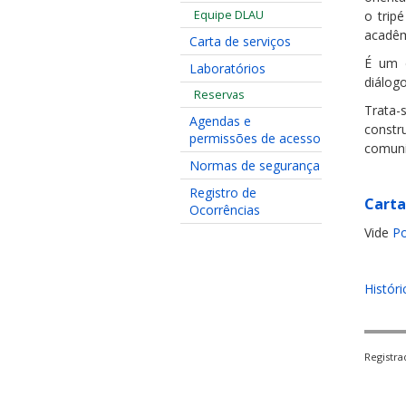
Equipe DLAU
o trip
acadêm
Carta de serviços
É um d
Laboratórios
diálog
Reservas
Trata-
Agendas e
constr
permissões de acesso
comuni
Normas de segurança
Registro de
Carta
Ocorrências
Vide
Po
Históri
Registr