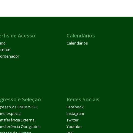
erfis de Acesso
Calendários
uno
Calendários
cente
ordenador
ngresso e Seleção
Redes Sociais
gresso via ENEM/SISU
Facebook
uno especial
Instagram
ansferência Externa
Twitter
ansferência Obrigatória
Youtube