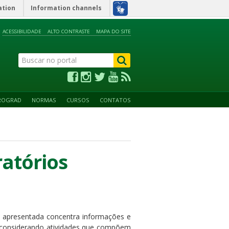
ation
Information channels
ACESSIBILIDADE
ALTO CONTRASTE
MAPA DO SITE
ROGRAD
NORMAS
CURSOS
CONTATOS
ratórios
i apresentada concentra informações e
, considerando atividades que compõem