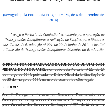
(Revogada pela Portaria da Prograd nº 060, de 6 de dezembro de
2016)
Revoga a Portaria da Comissão Permanente para Apuração de
Transgressões Disciplinares e Aplicação de Sanções para Discentes
dos Cursos de Graduação nº 001, de 20 de junho de 2011, e institui
a Comissão de Transgressões Disciplinares Discentes da Graduação.
O PRÓ-REITOR DE GRADUAÇÃO DA FUNDAÇÃO UNIVERSIDADE
FEDERAL DO ABC (UFABC)
, nomeado pela Portaria nº 224 de 21
de março de 2014, publicada no Diário Oficial da União, Seção 2,
de 25 de março de 2014, no uso de suas atribuições legais,
RESOLVE:
Art. 1º Revogar a Portaria da Comissão Permanente para
Apuração de Transgressões Disciplinares e Aplicação de Sanções
para Discentes dos Cursos de Graduação nº 001, de 20 de junho