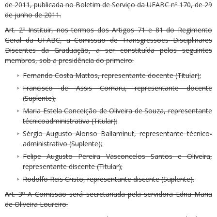
de 2011, publicada no Boletim de Serviço da UFABC nº 170, de 29
de junho de 2011.
Art. 2º Instituir, nos termos dos Artigos 71 e 81 do Regimento
Geral da UFABC, a Comissão de Transgressões Disciplinares
Discentes da Graduação, a ser constituída pelos seguintes
membros, sob a presidência do primeiro:
Fernando Costa Mattos, representante docente (Titular);
Francisco de Assis Comaru, representante docente
(Suplente);
Maria Estela Conceição de Oliveira de Souza, representante
técnicoadministrativa (Titular);
Sérgio Augusto Alonso Ballaminut, representante técnico-
administrativo (Suplente);
Felipe Augusto Pereira Vasconcelos Santos e Oliveira,
representante discente (Titular);
Rodolfo Reis Cristo, representante discente (Suplente).
Art. 3º A Comissão será secretariada pela servidora Edna Maria
de Oliveira Loureiro.