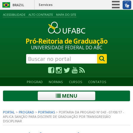
Services
BRAZIL
Simplifique!
ACESSIBILIDADE
ALTO CONTRASTE
MAPA DO SITE
Participate
Information access
Pró-Reitoria de Graduação
Legislation
UNIVERSIDADE FEDERAL DO ABC
Information channels
PROGRAD
NORMAS
CURSOS
CONTATOS
MENU
PORTAL
>
PROGRAD
>
PORTARIAS
>
PORTARIA DA PROGRAD Nº 043 - 07/08/17 -
APLICA SANÇÃO PARA DISCENTE DE GRADUAÇÃO POR TRANSGRESSÃO
DISCIPLINAR