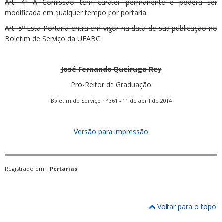
Art. 4º A Comissão tem caráter permanente e poderá ser
modificada em qualquer tempo por portaria.
Art. 5º Esta Portaria entra em vigor na data de sua publicação no
Boletim de Serviço da UFABC.
José Fernando Queiruga Rey
Pró-Reitor de Graduação
Boletim de Serviço nº 361 - 11 de abril de 2014
Versão para impressão
Registrado em:
Portarias
Voltar para o topo