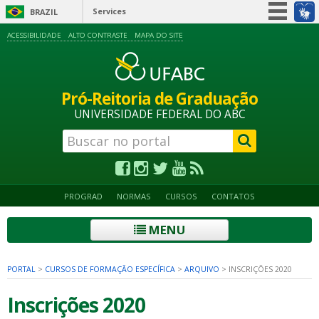
Services
BRAZIL
Simplifique!
ACESSIBILIDADE
ALTO CONTRASTE
MAPA DO SITE
Participate
Information access
Pró-Reitoria de Graduação
Legislation
UNIVERSIDADE FEDERAL DO ABC
Information channels
PROGRAD
NORMAS
CURSOS
CONTATOS
MENU
PORTAL
>
CURSOS DE FORMAÇÃO ESPECÍFICA
>
ARQUIVO
>
INSCRIÇÕES 2020
Inscrições 2020