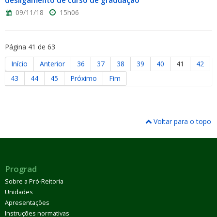
desligamento de curso de graduação
09/11/18
15h06
Página 41 de 63
Início
Anterior
36
37
38
39
40
41
42
43
44
45
Próximo
Fim
Voltar para o topo
Prograd
Sobre a Pró-Reitoria
Unidades
Apresentações
Instruções normativas