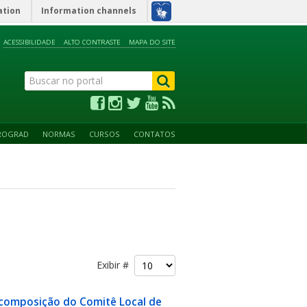
ation
Information channels
ACESSIBILIDADE
ALTO CONTRASTE
MAPA DO SITE
ROGRAD
NORMAS
CURSOS
CONTATOS
Exibir #
a composição do Comitê Local de