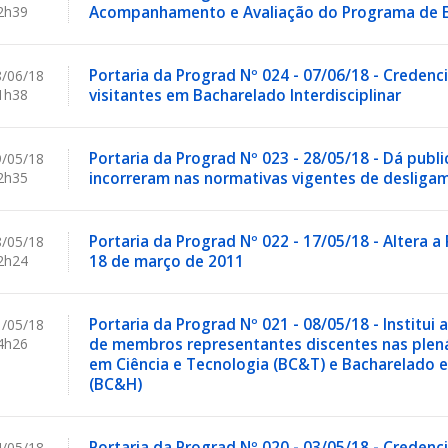
2h39
Acompanhamento e Avaliação do Programa de E
Portaria da Prograd Nº 024 - 07/06/18 - Creden
/06/18
1h38
visitantes em Bacharelado Interdisciplinar
Portaria da Prograd Nº 023 - 28/05/18 - Dá publ
/05/18
2h35
incorreram nas normativas vigentes de desliga
Portaria da Prograd Nº 022 - 17/05/18 - Altera a
/05/18
2h24
18 de março de 2011
Portaria da Prograd Nº 021 - 08/05/18 - Institui 
/05/18
4h26
de membros representantes discentes nas plená
em Ciência e Tecnologia (BC&T) e Bacharelado 
(BC&H)
Portaria da Prograd Nº 020 - 03/05/18 - Credenc
/05/18