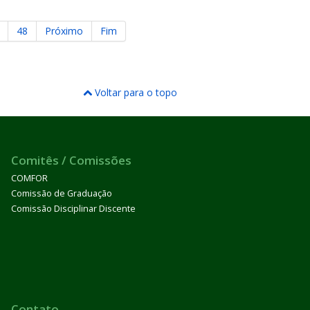
48
Próximo
Fim
Voltar para o topo
Comitês / Comissões
COMFOR
Comissão de Graduação
Comissão Disciplinar Discente
Contato