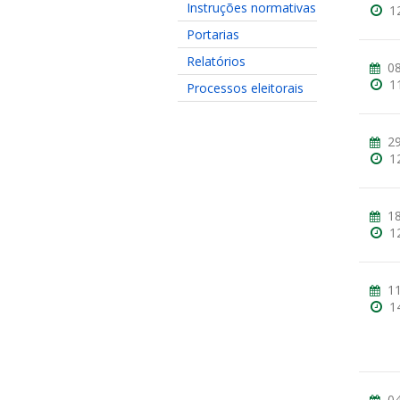
Instruções normativas
1
Portarias
Relatórios
08
1
Processos eleitorais
29
1
18
1
11
1
04