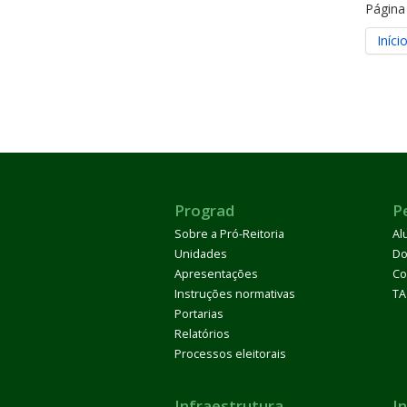
Página
Iníci
Prograd
P
Sobre a Pró-Reitoria
Al
Unidades
Do
Apresentações
Co
Instruções normativas
TA
Portarias
Relatórios
Processos eleitorais
Infraestrutura
I