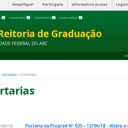
Simplifique!
Participate
Information access
Legisl
do
1
Ir para menu
2
Ir para busca
3
Ir para rodapé
4
Reitoria de Graduação
DADE FEDERAL DO ABC
P
>
PROGRAD
>
PORTARIAS
rtarias
Portaria da Prograd Nº 025 - 12/06/18 - Altera 
/06/18