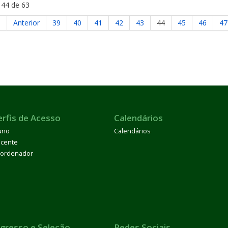
 44 de 63
o
Anterior
39
40
41
42
43
44
45
46
47
erfis de Acesso
Calendários
uno
Calendários
cente
ordenador
ngresso e Seleção
Redes Sociais