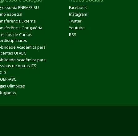
gresso via ENEM/SISU
Facebook
uno especial
Instagram
ansferência Externa
Twitter
ansferência Obrigatória
Youtube
ressos de Cursos
RSS
terdisciplinares
bilidade Acadêmica para
scentes UFABC
bilidade Acadêmica para
ssoas de outras IES
C-G
OEP-ABC
gas Olímpicas
fugiados