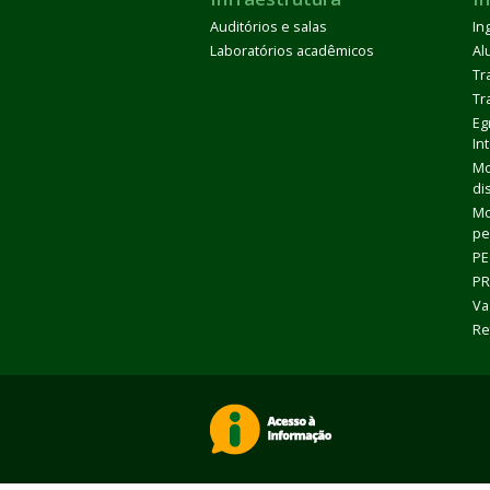
Auditórios e salas
In
Laboratórios acadêmicos
Al
Tr
Tr
Eg
In
Mo
di
Mo
pe
PE
PR
Va
Re