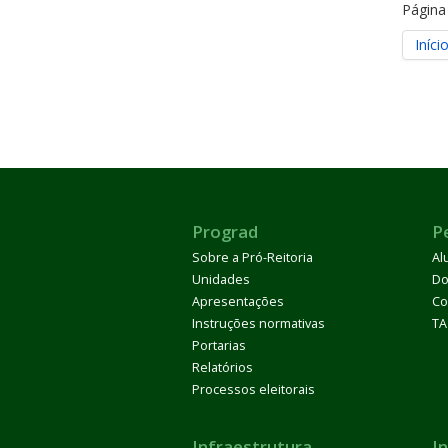
Página
Iníci
Prograd
P
Sobre a Pró-Reitoria
Al
Unidades
Do
Apresentações
Co
Instruções normativas
TA
Portarias
Relatórios
Processos eleitorais
Infraestrutura
I