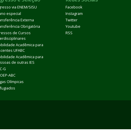
gresso via ENEM/SISU
Facebook
uno especial
Instagram
ansferência Externa
Twitter
ansferência Obrigatória
Youtube
ressos de Cursos
RSS
terdisciplinares
bilidade Acadêmica para
scentes UFABC
bilidade Acadêmica para
ssoas de outras IES
C-G
OEP-ABC
gas Olímpicas
fugiados