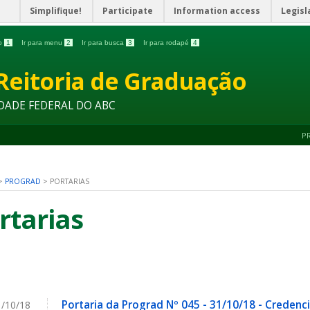
Simplifique!
Participate
Information access
Legisl
do
1
Ir para menu
2
Ir para busca
3
Ir para rodapé
4
Reitoria de Graduação
DADE FEDERAL DO ABC
P
>
PROGRAD
>
PORTARIAS
rtarias
Portaria da Prograd Nº 045 - 31/10/18 - Credenc
/10/18