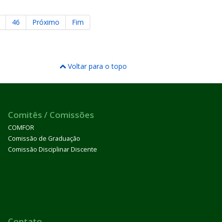
46
Próximo
Fim
Voltar para o topo
Comitês / Comissões
COMFOR
Comissão de Graduação
Comissão Disciplinar Discente
Contato