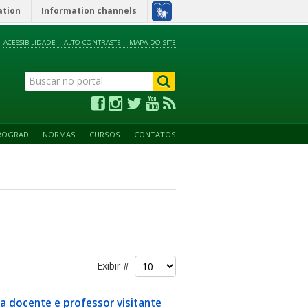
ation
Information channels
ACESSIBILIDADE
ALTO CONTRASTE
MAPA DO SITE
ROGRAD
NORMAS
CURSOS
CONTATOS
Exibir #
ia docente e professor visitante