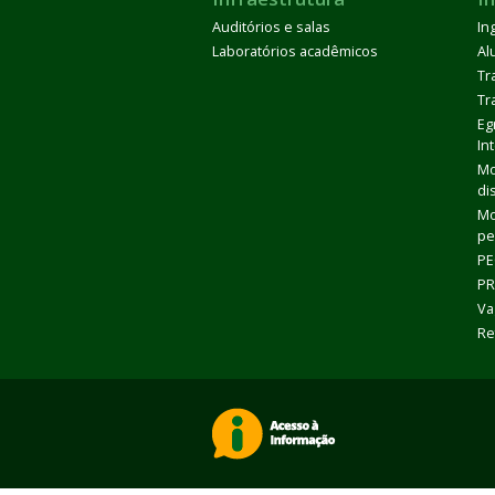
Auditórios e salas
In
Laboratórios acadêmicos
Al
Tr
Tr
Eg
In
Mo
di
Mo
pe
PE
PR
Va
Re