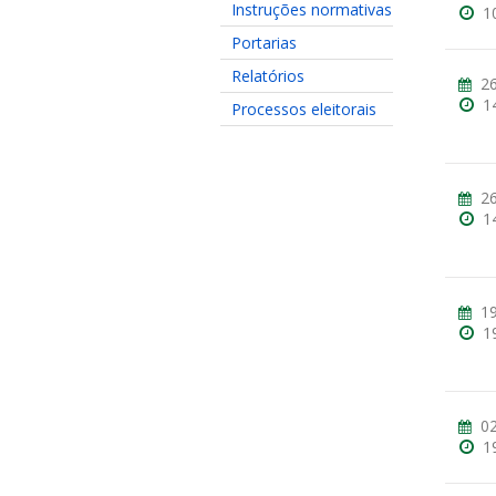
Instruções normativas
1
Portarias
Relatórios
26
1
Processos eleitorais
26
1
19
1
02
1