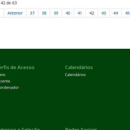
 42 de 63
o
Anterior
37
38
39
40
41
42
43
44
45
erfis de Acesso
Calendários
uno
Calendários
cente
ordenador
ngresso e Seleção
Redes Sociais