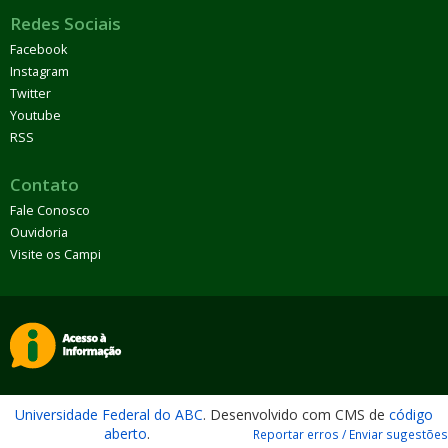
Redes Sociais
Facebook
Instagram
Twitter
Youtube
RSS
Contato
Fale Conosco
Ouvidoria
Visite os Campi
Universidade Federal do ABC
. Desenvolvido com CMS de
código
aberto
.
Reportar erros / Enviar sugestões