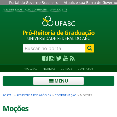
Portal do Governo Brasileiro
Atualize sua Barra de Governo
ACESSIBILIDADE
ALTO CONTRASTE
MAPA DO SITE
Pró-Reitoria de Graduação
UNIVERSIDADE FEDERAL DO ABC
PROGRAD
NORMAS
CURSOS
CONTATOS
MENU
PORTAL
>
RESIDÊNCIA PEDAGÓGICA
>
COORDENAÇÃO
>
MOÇÕES
Moções